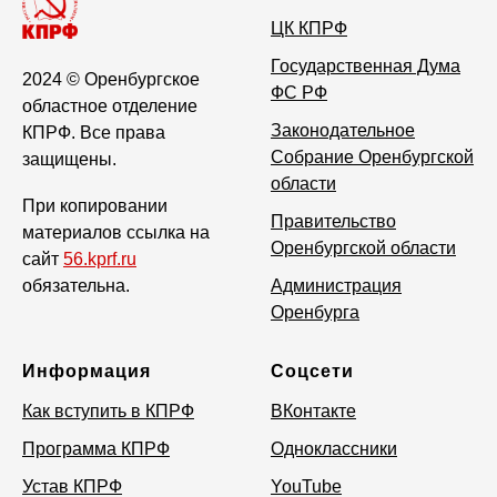
ЦК КПРФ
Государственная Дума
2024
© Оренбургское
ФС РФ
областное отделение
Законодательное
КПРФ. Все права
Собрание Оренбургской
защищены.
области
При копировании
Правительство
материалов ссылка на
Оренбургской области
сайт
56.kprf.ru
обязательна.
Администрация
Оренбурга
Информация
Соцсети
Как вступить в КПРФ
ВКонтакте
Программа КПРФ
Одноклассники
Устав КПРФ
YouTube