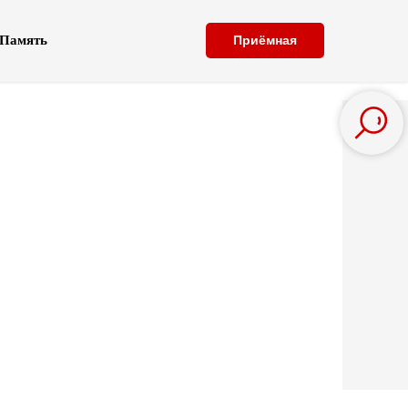
Память
Приёмная