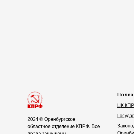
Полез
ЦК КП
Госуда
2024
© Оренбургское
Законо
областное отделение КПРФ. Все
Оренбу
права защищены.