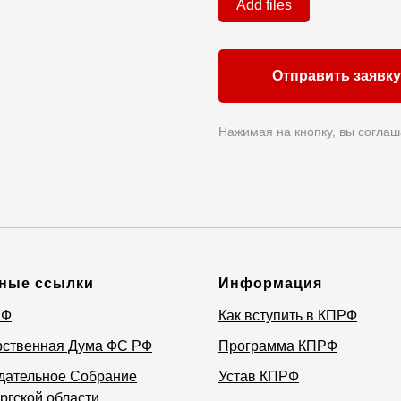
Add files
Отправить заявку
Нажимая на кнопку, вы соглаш
ные ссылки
Информация
РФ
Как вступить в КПРФ
рственная Дума ФС РФ
Программа КПРФ
дательное Собрание
Устав КПРФ
ргской области