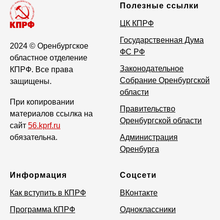
Полезные ссылки
ЦК КПРФ
Государственная Дума
2024
© Оренбургское
ФС РФ
областное отделение
Законодательное
КПРФ. Все права
Собрание Оренбургской
защищены.
области
При копировании
Правительство
материалов ссылка на
Оренбургской области
сайт
56.kprf.ru
обязательна.
Администрация
Оренбурга
Информация
Соцсети
Как вступить в КПРФ
ВКонтакте
Программа КПРФ
Одноклассники