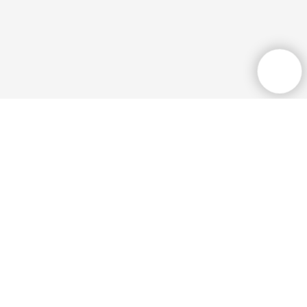
Общественная приёмная
+7 (3532) 77 36
33
Режим работы:
пн-пт, 9:00-18:00