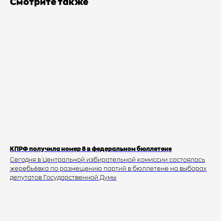
Смотрите также
КПРФ получила номер 8 в федеральном бюллетене
Сегодня в Центральной избирательной комиссии состоялась
жеребьёвка по размещению партий в бюллетене на выборах
депутатов Государственной Думы