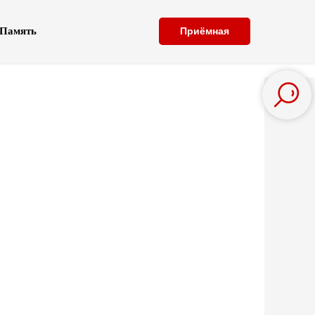
Память
Приёмная