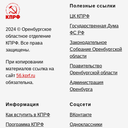
Полезные ссылки
ЦК КПРФ
Государственная Дума
2024
© Оренбургское
ФС РФ
областное отделение
Законодательное
КПРФ. Все права
Собрание Оренбургской
защищены.
области
При копировании
Правительство
материалов ссылка на
Оренбургской области
сайт
56.kprf.ru
обязательна.
Администрация
Оренбурга
Информация
Соцсети
Как вступить в КПРФ
ВКонтакте
Программа КПРФ
Одноклассники