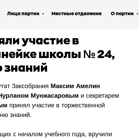
Лица партии
Местные отделения
О партии
ли участие в
нейке школы № 24,
 знаний
утат Заксобрания
Максим Амелин
Нурланом Мунжасаровым
и секретарем
ым
принял участие в торжественной
ню знаний.
их с началом учебного года, вручили