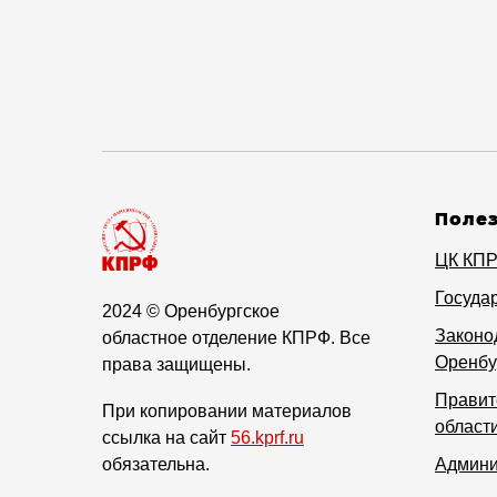
Поле
ЦК КП
Госуда
2024
© Оренбургское
Законо
областное отделение КПРФ. Все
Оренбу
права защищены.
Правит
При копировании материалов
област
ссылка на сайт
56.kprf.ru
обязательна.
Админи