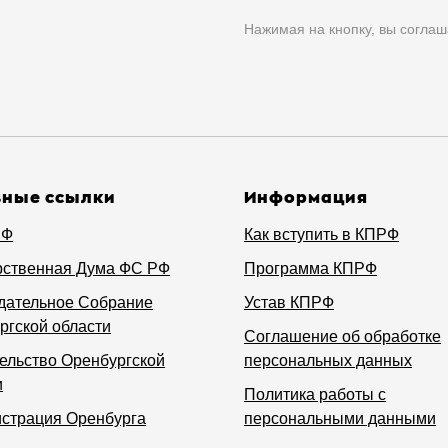
Нажимая на кнопку, вы соглаш
зные ссылки
Информация
РФ
Как вступить в КПРФ
рственная Дума ФС РФ
Программа КПРФ
дательное Собрание
Устав КПРФ
ргской области
Соглашение об обработке
ельство Оренбургской
персональных данных
и
Политика работы с
страция Оренбурга
персональными данными