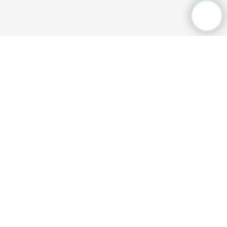
Общественная приёмная
+7 (3532) 77 36
33
Режим работы:
пн-пт, 9:00-18:00
г. Оренбург, ул. 9 января, д. 23