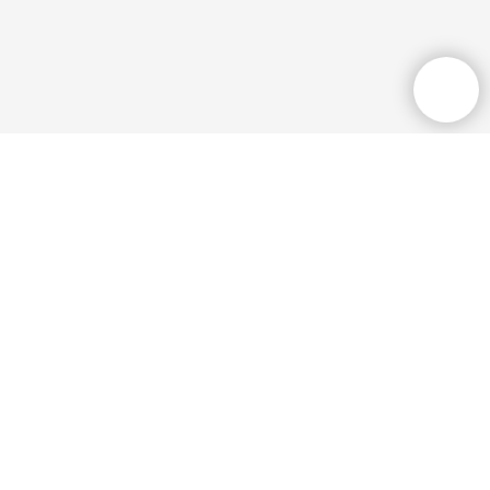
Общественная приёмная
+7 (3532) 77 36
33
Режим работы:
пн-пт, 9:00-18:00