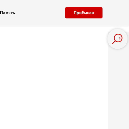
Память
Приёмная