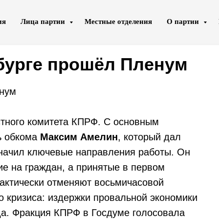
ия
Лица партии
Местные отделения
О партии
бурге прошёл Пленум
енум
стного комитета КПРФ. С основным
ь обкома
Максим Амелин
, который дал
значил ключевые направления работы. Он
ие на граждан, а принятые в первом
фактически отменяют восьмичасовой
о кризиса: издержки провальной экономики
да. Фракция КПРФ в Госдуме голосовала