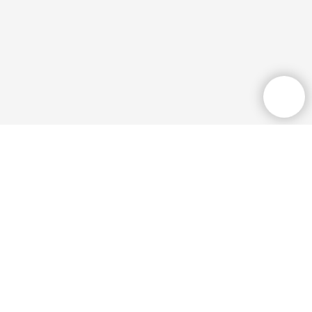
Общественная приёмная
+7 (3532) 77 36
33
Режим работы: