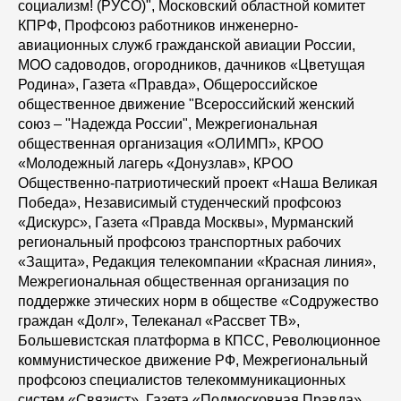
социализм! (РУСО)", Московский областной комитет
КПРФ, Профсоюз работников инженерно-
авиационных служб гражданской авиации России,
МОО садоводов, огородников, дачников «Цветущая
Родина», Газета «Правда», Общероссийское
общественное движение "Всероссийский женский
союз – "Надежда России", Межрегиональная
общественная организация «ОЛИМП», КРОО
«Молодежный лагерь «Донузлав», КРОО
Общественно-патриотический проект «Наша Великая
Победа», Независимый студенческий профсоюз
«Дискурс», Газета «Правда Москвы», Мурманский
региональный профсоюз транспортных рабочих
«Защита», Редакция телекомпании «Красная линия»,
Межрегиональная общественная организация по
поддержке этических норм в обществе «Содружество
граждан «Долг», Телеканал «Рассвет ТВ»,
Большевистская платформа в КПСС, Революционное
коммунистическое движение РФ, Межрегиональный
профсоюз специалистов телекоммуникационных
систем «Связист», Газета «Подмосковная Правда»,