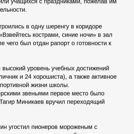
или учащихся с праздниками, пожелав им
ельности.
роились в одну шеренгу в коридоре
«Взвейтесь кострами, синие ночи» в зал
е чего был отдан рапорт о готовности к
л высокий уровень учебных достижений
личник и 24 хорошиста), а также активное
спортивной жизни школы.
ерскими звеньями первое место было
 Тагир Миникаев вручил переходящий
тин угостил пионеров мороженым с