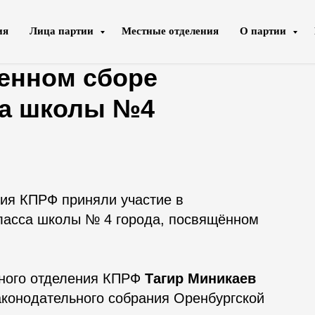
ия
Лица партии
Местные отделения
О партии
мунисты приняли
венном сборе
са школы №4
ия КПРФ приняли участие в
класса школы № 4 города, посвящённом
тного отделения КПРФ
Тагир Миникаев
конодательного собрания Оренбургской