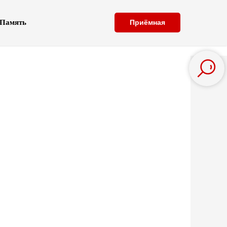
Память
Приёмная