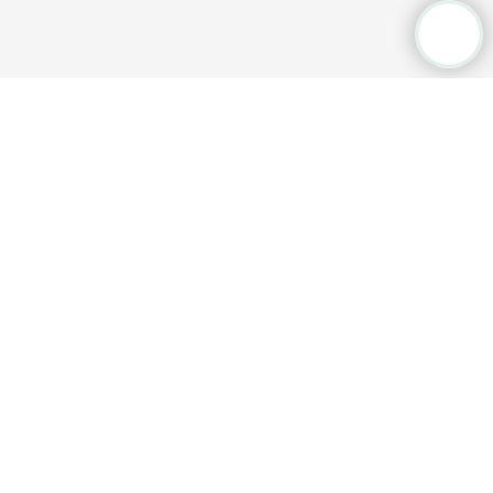
Общественная приёмная
+7 (3532) 77 36
33
Режим работы:
пн-пт, 9:00-18:00
г. Оренбург, ул. 9 января, д. 23