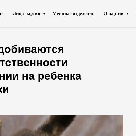
ия
Лица партии
Местные отделения
О партии
 добиваются
етственности
нии на ребенка
ки