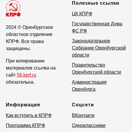
Полезные ссылки
ЦК КПРФ
Государственная Дума
2024
© Оренбургское
ФС РФ
областное отделение
Законодательное
КПРФ. Все права
Собрание Оренбургской
защищены.
области
При копировании
Правительство
материалов ссылка на
Оренбургской области
сайт
56.kprf.ru
обязательна.
Администрация
Оренбурга
Информация
Соцсети
Как вступить в КПРФ
ВКонтакте
Программа КПРФ
Одноклассники