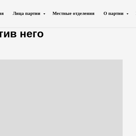
ия
Лица партии
Местные отделения
О партии
а отчет УФАС и
тив него