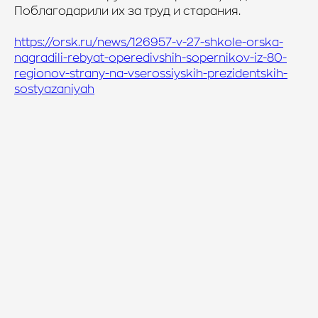
Поблагодарили их за труд и старания.
https://orsk.ru/news/126957-v-27-shkole-orska-
nagradili-rebyat-operedivshih-sopernikov-iz-80-
regionov-strany-na-vserossiyskih-prezidentskih-
sostyazaniyah