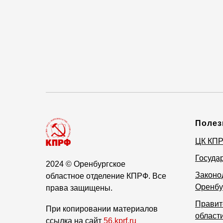
Полез
ЦК КП
Госуда
2024
© Оренбургское
Законо
областное отделение КПРФ. Все
Оренбу
права защищены.
Правит
При копировании материалов
област
ссылка на сайт
56.kprf.ru