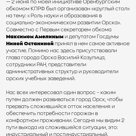
— 2 июня по моей инициативе Оренбургским
обкомом КПРФ был организован «круглый стол»
на тему: «Роль науки и образования в
социально-экономическом развитии Орска».
Совместно с Первым секретарем обкома
Максимом Амелиным
и депутатом Госдумы
Ниной Останиной
принял в нем самое активное
участие. Помимо нас здесь присутствовали
глава города Орска Василий Козупица,
сотрудники РАН, представители
административных структур и руководители
орских учебных заведений.
Нас всех интересовал один вопрос – каким
путем должен развиваться город Орск, чтобы
прервать сложившийся отток населения и
обеспечить потребности горожан в
комфортном проживании. Сегодня мы видим 2
пути выхода из сложившейся ситуации, это:
индустриальный и постиндустриальный.