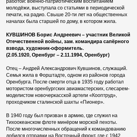
работой: военно-патриотическим воспитанием
молодёжи, выступала со статьями в периодической
печати, на радио. Свыше 20-ти лет на общественных
началах была старшей по дому, в котором жила.
КУВШИНОВ Борис Андреевич – участник Великой
Отечественной войны, зам. командира сапёрного
взвода, художник-оформитель.
(2.05.1920, Оренбург – 2.11.1994, Оренбург)
Отец – Андрей Александрович Кувшинов, служащий.
Семья жила в Форштадте, одном из районов города
Оренбурга. После смерти отца в 1935 году работал
мотористом оренбургских авиамастерских, слесарем-
моделистом новочеркасской артели «Кооптруд»,
проходчиком сталинской шахты «Пионер».
В 1940 году был призван в армию, где служил на
Тихоокеанском флоте минёром морской пехоты.
После многочисленных обращений к командованию
добился отправки на Восточный фронт, где с 1942