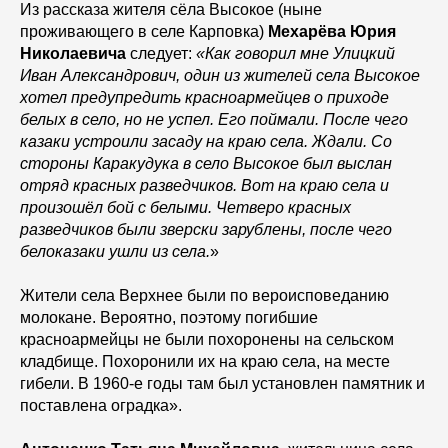
Из рассказа жителя сёла Высокое (ныне
проживающего в селе Карповка)
Мехарёва Юрия
Николаевича
следует:
«Как говорил мне Улицкий
Иван Александрович, один из жителей села Высокое
хотел предупредить красноармейцев о приходе
белых в село, но не успел. Его поймали. После чего
казаки устроили засаду на краю села. Ждали. Со
стороны Каракудука в село Высокое был выслан
отряд красных разведчиков. Вот на краю села и
произошёл бой с белыми. Четверо красных
разведчиков были зверски зарублены, после чего
белоказаки ушли из села.
»
Жители села Верхнее были по вероисповеданию
молокане. Вероятно, поэтому погибшие
красноармейцы не были похоронены на сельском
кладбище. Похоронили их на краю села, на месте
гибели. В 1960-е годы там был установлен памятник и
поставлена оградка».