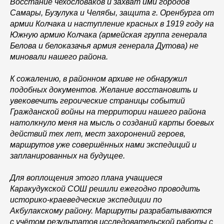
Восстание чехословаков и захват ими городов
Самары, Бузулука и Челябы, защита г. Оренбурга от
армии Колчака и наступление красных в 1919 году на
Южную армию Колчака (армейская группа генерала
Белова и белоказачья армия генерала Дутова) не
миновали нашего района.
К сожалению, в районном архиве не обнаружил
подобных документов. Желание восстановить и
увековечить героические страницы событий
Гражданской войны на территории нашего района
натолкнуло меня на мысль о созданий карты боевых
действий тех лет, мест захоронений героев,
маршрутов уже совершённых нами экспедиций и
запланированных на будущее.
Для воплощения этого плана учащиеся
Каракудукской СОШ решили ежегодно проводить
историко-краеведческие экспедиции по
Акбулакскому району. Маршруты разрабатываются
с учётом результатов исследовательской работы с